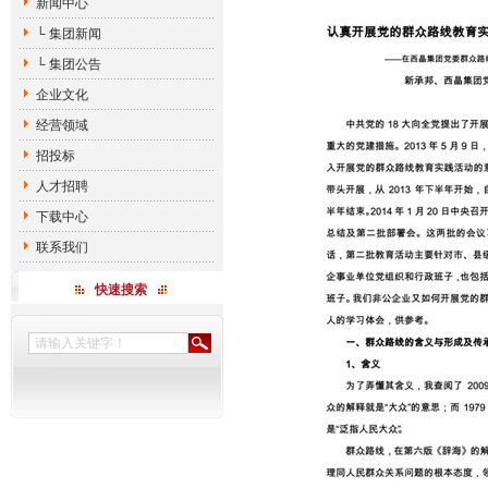
新闻中心
└ 集团新闻
└ 集团公告
企业文化
经营领域
招投标
人才招聘
下载中心
联系我们
快速搜索