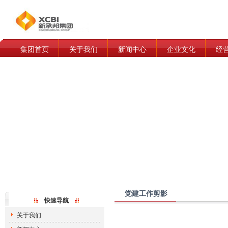
集团首页
关于我们
新闻中心
企业文化
经
党建工作剪影
快速导航
关于我们