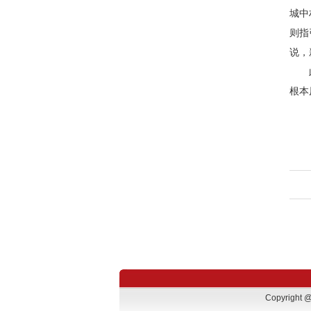
城中
则指
说，
此前
根本
Copyrigh