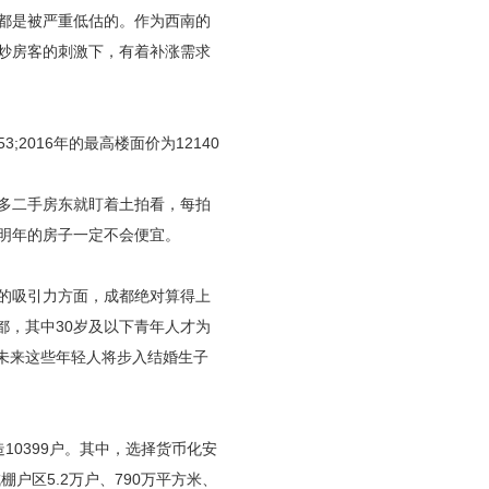
都是被严重低估的。作为西南的
炒房客的刺激下，有着补涨需求
;2016年的最高楼面价为12140
多二手房东就盯着土拍看，每拍
明年的房子一定不会便宜。
的吸引力方面，成都绝对算得上
都，其中30岁及以下青年人才为
，未来这些年轻人将步入结婚生子
0399户。其中，选择货币化安
棚户区5.2万户、790万平方米、