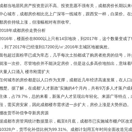
当地居民房产投资意识不高、投资意愿不强有关，成都房价长期以来
中心城市，成都房价相比北上广深等一线城市，跟西安一样，白菜价。在
都房价持续上涨，但涨幅相对有所收窄。
18年成都房价走势分析
16年，楼面价在8000以上只有14宗地块，到2017年，这个数量变成了53
㎡，到了2017年已经涨到17200元/㎡;2016年主城区地被疯抢。
超过面粉早已成为常态，几乎每次土拍都成了购房者抢房的信号，许
就涨一次价。尽管地价并不能决定房价，但是这么多高价地拍出，意味着
人口涌入 楼市刚需扩大
城市的房价都是以人口作为支撑，成都近几年经济高速发展，在人口
翘楚。据了解，在成都“人才新政”实施的4个月内，共有9万多人才落户成
主体，占79.7%，总的来看，新落户人才呈现出年轻化、来源广等特点
段，需买房安家，因此成都楼市需求进一步扩大，房价上涨是大势所趋。
改货币补偿争夺新房房源
都市房管局统计数据显示，截至8月底，成都市已实施城市棚户区改造1
10328户，货币化补偿比例为99.31%。成都计划用五年时间全面改造完成