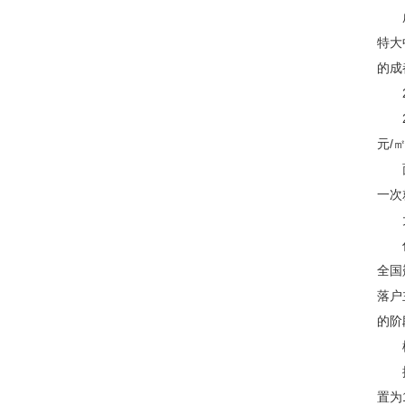
成都
特大
的成
20
20
元/
面包
一次
大量
任何
全国
落户
的阶
棚
据成
置为