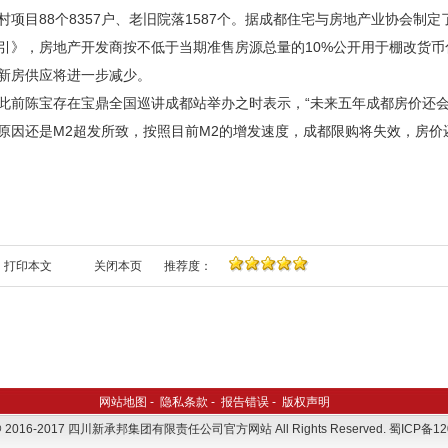
村项目88个8357户、老旧院落1587个。据成都住宅与房地产业协会制
引》，房地产开发商按不低于当期准售房源总量的10%公开用于棚改货币
新房供应将进一步减少。
陈宝存在宝鼎全国巡讲成都站举办之时表示，“未来五年成都房价还会
原因还是M2超发所致，按照目前M2的增发速度，成都限购将失效，房价
打印本文
关闭本页
推荐度：
网站地图
-
隐私条款
-
报告错误
-
版权声明
t @ 2016-2017 四川新承邦集团有限责任公司官方网站 All Rights Reserved. 蜀ICP备12