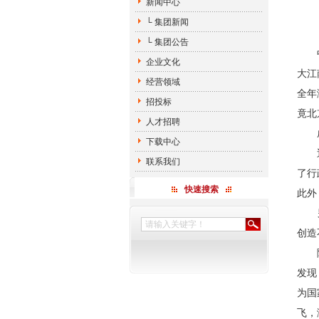
新闻中心
└ 集团新闻
└ 集团公告
中商
企业文化
大江
经营领域
全年
招投标
竟北
人才招聘
成
下载中心
近几
联系我们
了行
快速搜索
此外
另一
创造
随着
发现
为国
飞，