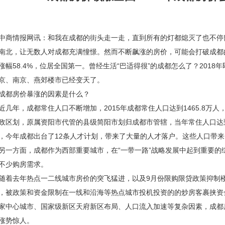
情报网讯：和我在成都的街头走一走，直到所有的灯都熄灭了也不停留。
南北，让无数人对成都充满憧憬。然而不断飙涨的房价，可能会打破成都
涨幅58.4%，位居全国第一。曾经生活“巴适得很”的成都怎么了？201
京、南京、燕郊楼市已经变天了。
都房价暴涨的因素是什么？
年，成都常住人口不断增加，2015年成都常住人口达到1465.8万人，
政区划，原属资阳市代管的县级简阳市划归成都市管辖，当年常住人口达到15
，今年成都出台了12条人才计划，带来了大量的人才落户。这些人口带
方面，成都作为西部重要城市，在“一带一路”战略发展中起到重要的
不少购房需求。
去年热点一二线城市房价的突飞猛进，以及9月份限购限贷政策抑制楼市
，被政策和资金限制在一线和沿海等热点城市投机投资的的炒房客裹挟资
家中心城市、国家级新区天府新区布局、人口流入加速等复杂因素，成都
涨势惊人。